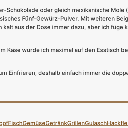
er-Schokolade oder gleich mexikanische Mole (gi
esisches Fünf-Gewürz-Pulver. Mit weiteren Be
ach kalt aus der Dose immer dazu, aber ich füge 
m Käse würde ich maximal auf den Esstisch b
zum Einfrieren, deshalb einfach immer die dopp
opf
Fisch
Gemüse
Getränk
Grillen
Gulasch
Hackfle