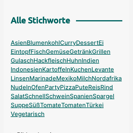
Alle Stichworte
Asien
Blumenkohl
Curry
Dessert
Ei
Eintopf
Fisch
Gemüse
Getränk
Grillen
Gulasch
Hackfleisch
Huhn
Indien
Indonesien
Kartoffeln
Kuchen
Levante
Linsen
Marinade
Mexiko
Milch
Nordafrika
Nudeln
Ofen
Party
Pizza
Pute
Reis
Rind
Salat
Schnell
Schwein
Spanien
Spargel
Suppe
Süß
Tomate
Tomaten
Türkei
Vegetarisch