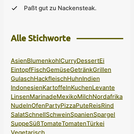
Paßt gut zu Nackensteak.
Alle Stichworte
Asien
Blumenkohl
Curry
Dessert
Ei
Eintopf
Fisch
Gemüse
Getränk
Grillen
Gulasch
Hackfleisch
Huhn
Indien
Indonesien
Kartoffeln
Kuchen
Levante
Linsen
Marinade
Mexiko
Milch
Nordafrika
Nudeln
Ofen
Party
Pizza
Pute
Reis
Rind
Salat
Schnell
Schwein
Spanien
Spargel
Suppe
Süß
Tomate
Tomaten
Türkei
Vegetarisch