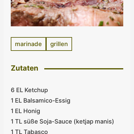
marinade
grillen
Zutaten
6 EL Ketchup
1 EL Balsamico-Essig
1 EL Honig
1 TL süße Soja-Sauce (ketjap manis)
1 TL Tabasco