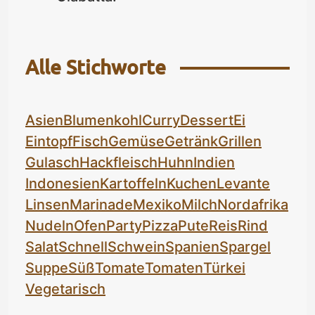
Alle Stichworte
Asien
Blumenkohl
Curry
Dessert
Ei
Eintopf
Fisch
Gemüse
Getränk
Grillen
Gulasch
Hackfleisch
Huhn
Indien
Indonesien
Kartoffeln
Kuchen
Levante
Linsen
Marinade
Mexiko
Milch
Nordafrika
Nudeln
Ofen
Party
Pizza
Pute
Reis
Rind
Salat
Schnell
Schwein
Spanien
Spargel
Suppe
Süß
Tomate
Tomaten
Türkei
Vegetarisch