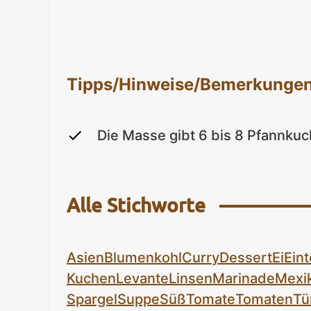
Tipps/Hinweise/Bemerkunge
Die Masse gibt 6 bis 8 Pfannkuc
Alle Stichworte
Asien
Blumenkohl
Curry
Dessert
Ei
Eint
Kuchen
Levante
Linsen
Marinade
Mexi
Spargel
Suppe
Süß
Tomate
Tomaten
Tü