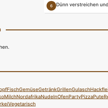
Dünn verstreichen und
n
hen.
opf
Fisch
Gemüse
Getränk
Grillen
Gulasch
Hackfle
ko
Milch
Nordafrika
Nudeln
Ofen
Party
Pizza
Pute
R
rkei
Vegetarisch