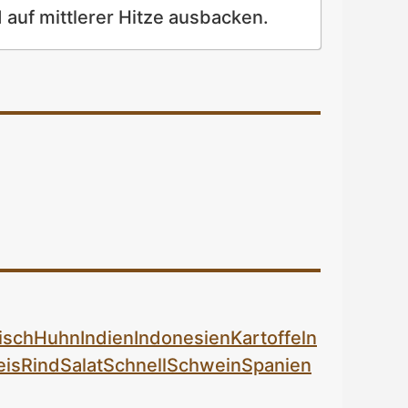
 auf mittlerer Hitze ausbacken.
isch
Huhn
Indien
Indonesien
Kartoffeln
eis
Rind
Salat
Schnell
Schwein
Spanien