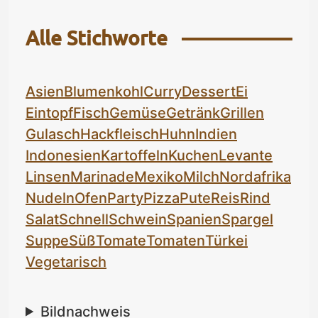
Alle Stichworte
Asien
Blumenkohl
Curry
Dessert
Ei
Eintopf
Fisch
Gemüse
Getränk
Grillen
Gulasch
Hackfleisch
Huhn
Indien
Indonesien
Kartoffeln
Kuchen
Levante
Linsen
Marinade
Mexiko
Milch
Nordafrika
Nudeln
Ofen
Party
Pizza
Pute
Reis
Rind
Salat
Schnell
Schwein
Spanien
Spargel
Suppe
Süß
Tomate
Tomaten
Türkei
Vegetarisch
Bildnachweis