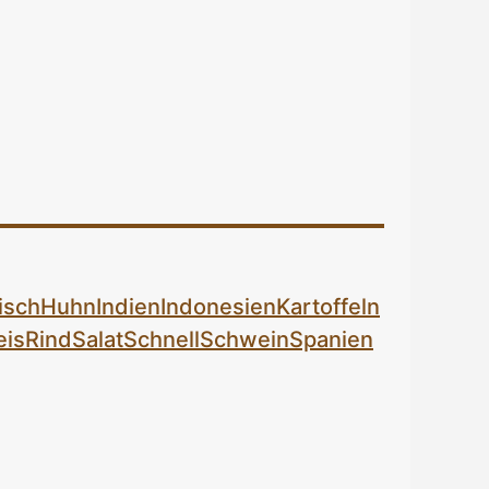
isch
Huhn
Indien
Indonesien
Kartoffeln
eis
Rind
Salat
Schnell
Schwein
Spanien