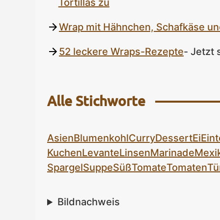
Tortillas zu
Wrap mit Hähnchen, Schafkäse u
52 leckere Wraps-Rezepte
- Jetzt
Alle Stichworte
Asien
Blumenkohl
Curry
Dessert
Ei
Eint
Kuchen
Levante
Linsen
Marinade
Mexi
Spargel
Suppe
Süß
Tomate
Tomaten
Tü
Bildnachweis