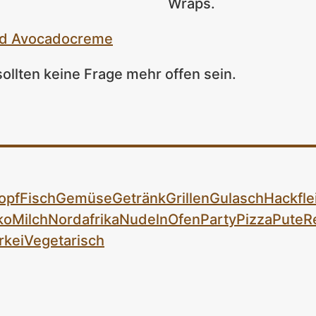
Wraps.
nd Avocadocreme
 sollten keine Frage mehr offen sein.
opf
Fisch
Gemüse
Getränk
Grillen
Gulasch
Hackfle
ko
Milch
Nordafrika
Nudeln
Ofen
Party
Pizza
Pute
R
rkei
Vegetarisch